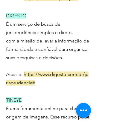
DIGESTO
É um serviço de busca de
jurisprudência simples e direto.
com a missão de levar a informação de
forma rápida e confiável para organizar
suas pesquisas e decisões.
Acesse:
https://www.digesto.com.br/ju
risprudencia#
TINEYE
É uma ferramenta online para checar a
origem de imagens. Esse recurso pode
ser explorado por qualquer pessoa
que queira saber se uma imagem está