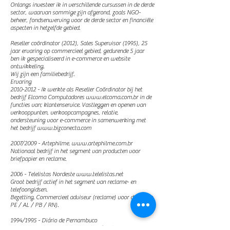
Onlangs investeer ik in verschillende cursussen in de derde
sector, waarvan sommige zijn afgerond, zoals NGO-
beheer, fondsenwerving voor de derde sector en financiële
aspecten in hetzelfde gebied.
Reseller coördinator (2012), Sales Supervisor (1995), 25
jaar ervaring op commercieel gebied, gedurende 5 jaar
ben ik gespecialiseerd in e-commerce en website
ontwikkeling.
Wij zijn een familiebedrijf.
Ervaring
2010-2012
- Ik werkte als Reseller Coördinator bij het
bedrijf Elcoma Computadores
www.elcoma.com.br
in de
functies van; klantenservice. Vastleggen en openen van
verkooppunten, verkoopcampagnes, relatie,
ondersteuning voor e-commerce in samenwerking met
het bedrijf
www.bizconecta.com
2007/2009 - Artephilme.
www.artephilme.com.br
Nationaal bedrijf in het segment van producten voor
briefpapier en reclame.
2006 - Telelistas Nordeste
www.telelistas.net
Groot bedrijf actief in het segment van reclame- en
telefoongidsen.
Bezetting. Commercieel adviseur (reclame) voor de staten
PE / AL / PB / RN).
1994/1995 - Diário de Pernambuco
www.diariodepernambuco.com.br
- functie -