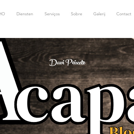
HO
Diensten
Serviços
Sobre
Galerij
Contact
Davi Peixoto