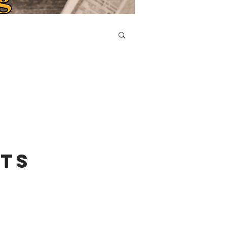
n
sts