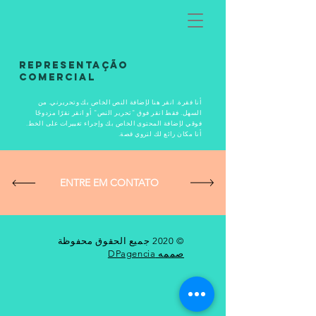
REPRESENTAÇÃO
COMERCIAL
أنا فقرة. انقر هنا لإضافة النص الخاص بك وتحريرني. من
السهل. فقط انقر فوق "تحرير النص" أو انقر نقرًا مزدوجًا
فوقي لإضافة المحتوى الخاص بك وإجراء تغييرات على الخط.
أنا مكان رائع لك لتروي قصة.
ENTRE EM CONTATO
© 2020 جميع الحقوق محفوظة
صممه DPagencia